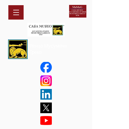
Ренцо Мусумечи
Греко