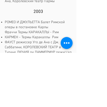
Ана, Королевский театр Пармы
2003
РОМЕО И ДЖУЛЬЕТТА Балет Римской
оперы в постановке Карлы
Фраччи Термы КАРАКАЛЛЫ - Рим
КАРМЕН - Термы Каракаллы Рим
ФАУСТ режиссер Уго де Ана с Дж.
Саббатини, КОРОЛЕВСКИЙ ТЕАТР в
Турине ЛЮЧИЯ ди ЛАММЕРМУР режиссер
Грэм Вик, ОПЕРНЫЙ ТЕАТР - Рим
ФАУСТ режиссер Уго де Ана. Премьера
сезона ОПЕРНЫЙ ТЕАТР - Рим
2002
ЛУКРЕЦИЯ БОРДЖИА режиссер Уго де
Ана, Оперный театр Ла Скала – Милан
ТРУБАДУР режиссер Франко
Дзеффирелли, АРЕНА ди Верона