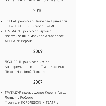
Болле, ТЕАТР САН-КАРЛО в Неаполе
2010
КОРСАР режиссер Ламберто Пуджелли
- ТЕАТР ОПЕРЫ Бильбао - ABAO OLBE
ТРУБАДУР режиссер Франко
Дзеффирелли с Марчело Альваресом –
АРЕНА ли Верона
2009
ЛОЭНГРИН режиссер Уго де
Ана, премьера сезона. Театр Массимо
(Teatro Massimo), Палермо
2007
ТРУБАДУР производство Ковент-Гарден,
Лондон с Роберто
Фронтали КОРОЛЕВСКИЙ ТЕАТР в