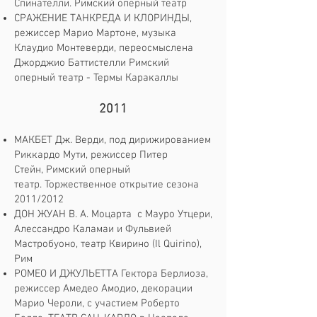
Спинателли. Римский оперный театр
СРАЖЕНИЕ ТАНКРЕДА И КЛОРИНДЫ,
режиссер Марио Мартоне, музыка
Клаудио Монтеверди, переосмыслена
Джорджио Баттистелли Римский
оперный театр - Термы Каракаллы
2011
МАКБЕТ Дж. Верди, под дирижированием
Риккардо Мути, режиссер Питер
Стейн, Римский оперный
театр. Торжественное открытие сезона
2011/2012
ДОН ЖУАН В. А. Моцарта с Мауро Утцери,
Алессандро Каламаи и Фульвией
Мастробуоно, театр Квирино (Il Quirino),
Рим
РОМЕО И ДЖУЛЬЕТТА Гектора Берлиоза,
режиссер Амедео Амодио, декорации
Марио Чероли, с участием Роберто