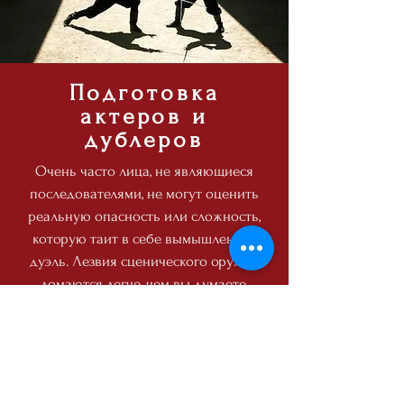
Подготовка
актеров и
дублеров
Очень часто лица, не являющиеся
последователями, не могут оценить
реальную опасность или сложность,
которую таит в себе вымышленная
дуэль. Лезвия сценического оружия
ломаются легче, чем вы думаете,
превращаясь за несколько мгновений
в острое и режущее оружие, прежде
чем соперник фехтовальщика сможет
это заметить. Но защитное снаряжение,
используемое фехтовальщиками во